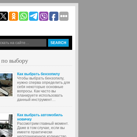
 по выбору
Как выбрать бензопилу
Чтобы выбрать бензопилу,
нужно сперва определить для
себя некоторые основные
вопросы. Как часто вы
планируете использовать
данный инструмент…
Как выбрать автомобиль
новичку
Рассмотрим главный момент.
Даже в том случае, если вы
имеете практически
неограниченное количество