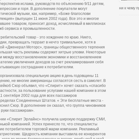
перспектив ислама, руководств по объяснению 9/11 детям,
ни к чему
епрессии и горя. В дополнение покупатели могут
тической музыки, как, например, «Боже благослови
екция» (выпущен 11 июня 2002 года). Все это и многое
тавшее товаром, приносит доход, исчисляемый в миллионах
ужб сервиса и промышленности.
ребительский товар - это хождение по краю. Никто,
дии, превращать терракт в нечто тривиальное, хотя в
ламой «Дженерал Моторс», границы общественного терпения
ольшая часть рекламы содержит хитрые уловки. Некоторые
ли между восстановлением экономики и восстановлением
ратегию увеличения доходов за счет рекламирования себя
пытывающих сострадание к потребителям.
организовала специальную акцию в день годовщины 11
дению, не многие американцы согласятся сесть в самолет. В
йкоб Скор объявил, что «Спирит» хочет сказать «спасибо
астности, за пользование услугами нашей компании в этом
11 сентября 2002 года для всех пассажиров
пределах Соединенных Штатов. « Эти бесплатные места -
яснил Скор. В дополнение он сказал, что группа чиновников
 руки пассажирам».
ании «Спирит Эрлайнс» получила широкую поддержку СМИ,
енькой компанией. Успех принесло то, что специалисты
ние потребителем торговой марки компании. Рекламный
атриотизме. Щедрость компании выставила ее конкурентов