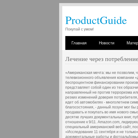
ProductGuide
Покупай с умом!
Главная
Новости
Мате
Лечение через потреблени
«Американская мечта: мы не позволим, ч
телевизионного объявления компании «
беспроцентном финансировании произво
представляет собой один из тех образч
направленный не против терроризма или
резких изменений доверия потребителя, 
идет об автомобилях - многолетнем сим
благосостояния, - данный лозунг мог б
продавать и покупать во имя нового смыс
десятке лучших документальных книг, п
отношение к 9/11. Amazon.com, лидирую
специальный американский веб-сайт, по
«Исследование 11 сентября и не только»
документальные работы и фотоальбомы,