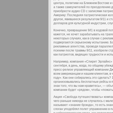
центра, политики на Ближнем Востоке и 
а также самоучителей по преодолению д
приобрести аудио CD с записями патрио
Америку: Последняя патриотическая колл
другое, явившееся результатом 9/11 и с
долларов для культурной индустрии, сл
Конечно, превращение 9/l1 в ходовой пот
кажется, не хочет зарабатывать на траге
некоторых случаях, как в случае с рек
подвергаются серьезному испытанию. Б
рекламные агентства, проводя паралле
психики после травмы 9/11, изобрели ст
как патриотов, видящих трудности и ис
Например, компания «Спирит Эрлайнс» 
сентября, в день, когда, по общему убеж
пресс-релизе управляющий компании Дже
всем американцам и нашим клиентам, в ч
году». Как они собирались это сделать? 
организовывались бесплатные рейсы в 
знак того, что вы нам нравитесь», — объ
компании будет «рядом», чтобы «пожать
Акция «Свобода путешествовать» комп
чего раньше никогда не случалось с мал
называют «знание брэнда», то есть зна
слоган уподоблял полет упражнению в п