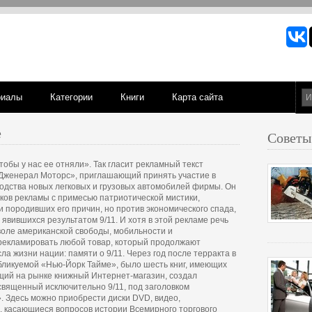
риалы
Категории
Книги
Карта сайта
е
Советы
тобы у нас ее отняли». Так гласит рекламный текст
Дженерал Моторс», приглашающий принять участие в
дства новых легковых и грузовых автомобилей фирмы. Он
иков рекламы с примесью патриотической мистики,
 породивших его причин, но против экономического спада,
явившихся результатом 9/11. И хотя в этой рекламе речь
воле американской свободы, мобильности и
ы рекламировать любой товар, который продолжают
ла жизни нации: памяти о 9/11. Через год после терракта в
убликуемой «Нью-Йорк Тайме», было шесть книг, имеющих
щий на рынке книжный Интернет-магазин, создал
священный исключительно 9/11, под заголовком
. Здесь можно приобрести диски DVD, видео,
 касающиеся вопросов истории Всемирного торгового