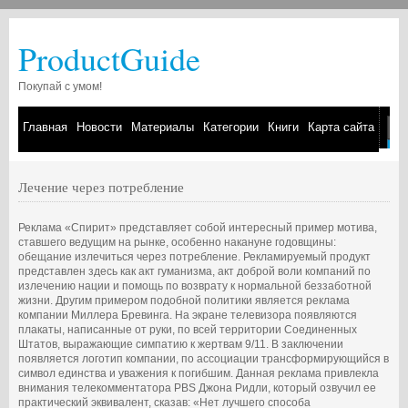
ProductGuide
Покупай с умом!
Главная
Новости
Материалы
Категории
Книги
Карта сайта
Лечение через потребление
Реклама «Спирит» представляет собой интересный пример мотива,
ставшего ведущим на рынке, особенно накануне годовщины:
обещание излечиться через потребление. Рекламируемый продукт
представлен здесь как акт гуманизма, акт доброй воли компаний по
излечению нации и помощь по возврату к нормальной беззаботной
жизни. Другим примером подобной политики является реклама
компании Миллера Бревинга. На экране телевизора появляются
плакаты, написанные от руки, по всей территории Соединенных
Штатов, выражающие симпатию к жертвам 9/11. В заключении
появляется логотип компании, по ассоциации трансформирующийся в
символ единства и уважения к погибшим. Данная реклама привлекла
внимания телекомментатора PBS Джона Ридли, который озвучил ее
практический эквивалент, сказав: «Нет лучшего способа