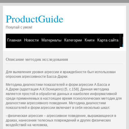
ProductGuide
Покупай с умом!
Главная
Новости
Материалы
Категории
Книги
Карта сайта
Описание методик исследования
Для выявления уровня агрессии и враждебности был использован
опросник агрессивности Басса-Дарки.
Методика диагностики показателей и форм агрессии А.Басса и
А.Дарки (адаптация А.К.Осницкого) [5, с.158]. Данная методика
является простой в обработке данных и наиболее информативной
среди применяемых в настоящее время психологических методик для
диагностики агрессивного поведения. Методика диагностики
показателей и форм агрессии включает в себя несколько шкал:
- физическая агрессия – агрессивное поведение, выражающееся в
драках, нанесении телесных повреждений и других физических
воздействий на человека,