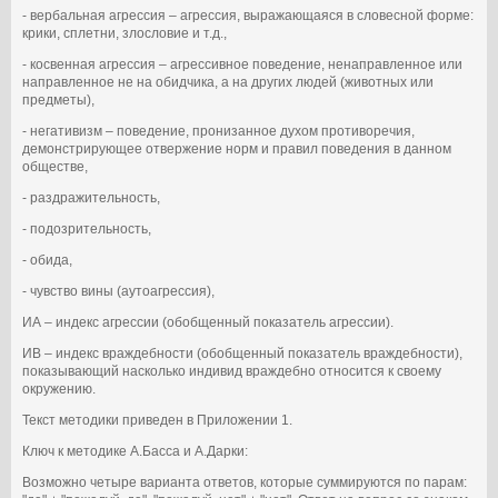
- вербальная агрессия – агрессия, выражающаяся в словесной форме:
крики, сплетни, злословие и т.д.,
- косвенная агрессия – агрессивное поведение, ненаправленное или
направленное не на обидчика, а на других людей (животных или
предметы),
- негативизм – поведение, пронизанное духом противоречия,
демонстрирующее отвержение норм и правил поведения в данном
обществе,
- раздражительность,
- подозрительность,
- обида,
- чувство вины (аутоагрессия),
ИА – индекс агрессии (обобщенный показатель агрессии).
ИВ – индекс враждебности (обобщенный показатель враждебности),
показывающий насколько индивид враждебно относится к своему
окружению.
Текст методики приведен в Приложении 1.
Ключ к методике А.Басса и А.Дарки:
Возможно четыре варианта ответов, которые суммируются по парам: