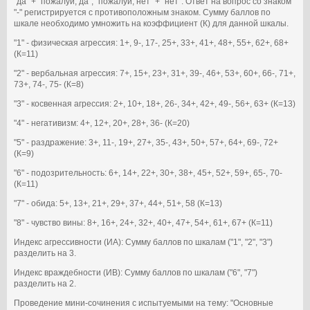
"да" + "пожалуй, да", "пожалуй, нет" + "нет". Ответ на вопрос со знаком
"-" регистрируется с противоположным знаком. Сумму баллов по
шкале необходимо умножить на коэффициент (К) для данной шкалы.
"1" - физическая агрессия: 1+, 9-, 17-, 25+, 33+, 41+, 48+, 55+, 62+, 68+
(К=11)
"2" - вербальная агрессия: 7+, 15+, 23+, 31+, 39-, 46+, 53+, 60+, 66-, 71+,
73+, 74-, 75- (К=8)
"3" - косвенная агрессия: 2+, 10+, 18+, 26-, 34+, 42+, 49-, 56+, 63+ (К=13)
"4" - негативизм: 4+, 12+, 20+, 28+, 36- (К=20)
"5" - раздражение: 3+, 11-, 19+, 27+, 35-, 43+, 50+, 57+, 64+, 69-, 72+
(К=9)
"6" - подозрительность: 6+, 14+, 22+, 30+, 38+, 45+, 52+, 59+, 65-, 70-
(К=11)
"7" - обида: 5+, 13+, 21+, 29+, 37+, 44+, 51+, 58 (К=13)
"8" - чувство вины: 8+, 16+, 24+, 32+, 40+, 47+, 54+, 61+, 67+ (К=11)
Индекс агрессивности (ИА): Сумму баллов по шкалам ("1", "2", "3")
разделить на 3.
Индекс враждебности (ИВ): Сумму баллов по шкалам ("6", "7")
разделить на 2.
Проведение мини-сочинения с испытуемыми на тему: "Основные