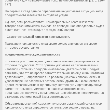
одних лиц к другим в результате исполнения обязательств. [13, с. 226–
227].
На первый взгляд данное определение не учитывает ситуацию, когда
предметом обязательства выступают услуги.
Однако, если рассматривать нематериальные блага в качестве
товаров в экономическом смысле, то приведенное определение будет
охватывать все, что входит в гражданский оборот.
·
Самостоятельный характер деятельности.
Граждане и юридические лица своим волеизъявлением и в своем
интересе осуществляют
предпринимательскую деятельность
по своему усмотрению, что однако не исключает регулирования со
стороны государства. Этот признак указывает на так называемый
«волевой источник» предпринимательской деятельности. Следует
отметить, что это не просто самостоятельная, но еще и инициативная
деятельность, направленная на реализацию своих способностей и
удовлетворение различных потребностей других лиц и общества в
целом. Условно можно выделить имущественную и организационную
самостоятельность. Имущественная самостоятельность
предполагает наличие у предпринимателя обособленного имущества
в качестве экономической базы деятельности.
Объем имущественной самостоятельности организаций со статусом
юридического лица определяется тем видом вещного права, на