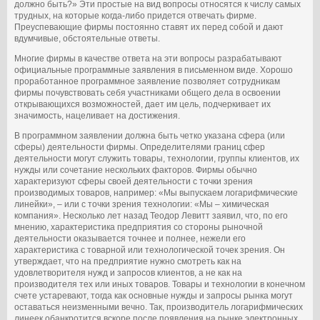
должно быть?» Эти простые на вид вопросы относятся к числу самых
трудных, на которые когда-либо придется отвечать фирме.
Преуспевающие фирмы постоянно ставят их перед собой и дают
вдумчивые, обстоятельные ответы.
Многие фирмы в качестве ответа на эти вопросы разрабатывают
официальные программные заявления в письменном виде. Хорошо
проработанное программное заявление позволяет сотрудникам
фирмы почувствовать себя участниками общего дела в освоении
открывающихся возможностей, дает им цель, подчеркивает их
значимость, нацеливает на достижения.
В программном заявлении должна быть четко указана сфера (или
сферы) деятельности фирмы. Определителями границ сфер
деятельности могут служить товары, технологии, группы клиентов, их
нужды или сочетание нескольких факторов. Фирмы обычно
характеризуют сферы своей деятельности с точки зрения
производимых товаров, например: «Мы выпускаем логарифмические
линейки», – или с точки зрения технологии: «Мы – химическая
компания». Несколько лет назад Теодор Левитт заявил, что, по его
мнению, характеристика предприятия со стороны рыночной
деятельности оказывается точнее и полнее, нежели его
характеристика с товарной или технологической точек зрения. Он
утверждает, что на предприятие нужно смотреть как на
удовлетворителя нужд и запросов клиентов, а не как на
производителя тех или иных товаров. Товары и технологии в конечном
счете устаревают, тогда как основные нужды и запросы рынка могут
оставаться неизменными вечно. Так, производитель логарифмических
линеек обанкротится вскоре после появления на рынке электронных