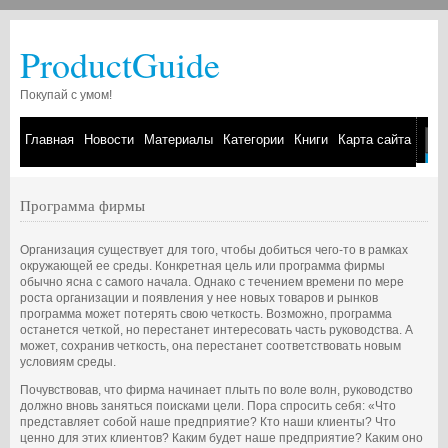
ProductGuide
Покупай с умом!
Главная
Новости
Материалы
Категории
Книги
Карта сайта
Программа фирмы
Организация существует для того, чтобы добиться чего-то в рамках
окружающей ее среды. Конкретная цель или программа фирмы
обычно ясна с самого начала. Однако с течением времени по мере
роста организации и появления у нее новых товаров и рынков
программа может потерять свою четкость. Возможно, программа
останется четкой, но перестанет интересовать часть руководства. А
может, сохранив четкость, она перестанет соответствовать новым
условиям среды.
Почувствовав, что фирма начинает плыть по воле волн, руководство
должно вновь заняться поисками цели. Пора спросить себя: «Что
представляет собой наше предприятие? Кто наши клиенты? Что
ценно для этих клиентов? Каким будет наше предприятие? Каким оно