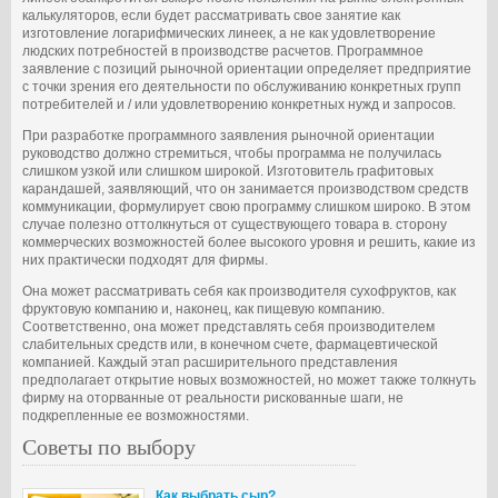
калькуляторов, если будет рассматривать свое занятие как
изготовление логарифмических линеек, а не как удовлетворение
людских потребностей в производстве расчетов. Программное
заявление с позиций рыночной ориентации определяет предприятие
с точки зрения его деятельности по обслуживанию конкретных групп
потребителей и / или удовлетворению конкретных нужд и запросов.
При разработке программного заявления рыночной ориентации
руководство должно стремиться, чтобы программа не получилась
слишком узкой или слишком широкой. Изготовитель графитовых
карандашей, заявляющий, что он занимается производством средств
коммуникации, формулирует свою программу слишком широко. В этом
случае полезно оттолкнуться от существующего товара в. сторону
коммерческих возможностей более высокого уровня и решить, какие из
них практически подходят для фирмы.
Она может рассматривать себя как производителя сухофруктов, как
фруктовую компанию и, наконец, как пищевую компанию.
Соответственно, она может представлять себя производителем
слабительных средств или, в конечном счете, фармацевтической
компанией. Каждый этап расширительного представления
предполагает открытие новых возможностей, но может также толкнуть
фирму на оторванные от реальности рискованные шаги, не
подкрепленные ее возможностями.
Советы по выбору
Как выбрать сыр?