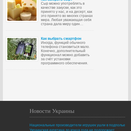
Сыр можно употреблять в
качестве закуски, как это
принято у нас, и на десерт, как
это принято во многих странах
мира. Любая уважающая себя
страна дала миру один…
Как выбрать смартфон
Иногда, функций обычного
телефона становиться мало.
Конечно, дополнительный
функционал можно добавить
за счёт установки
программного обеспечения.
Новости Украины
Национальные производители игрушек ушли в подполье
Украинская курятина до конца года не подорожает