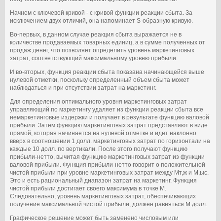
Начнем с ключевой кривой ‑ с кривой функции реакции сбыта. За
исключением двух отличий, она напоминает S-образную кривую.
Во-первых, в данном случае реакция сбыта выражается не в
количестве продаваемых товарных единиц, а в сумме полученных от
продаж денег, что позволяет определить уровень маркетинговых
затрат, соответствующий максимальному уровню прибыли.
И во-вторых, функция реакции сбыта показана начинающейся выше
нулевой отметки, поскольку определенный объем сбыта может
наблюдаться и при отсутствии затрат на маркетинг.
Для определения оптимального уровня маркетинговых затрат
управляющий по маркетингу удаляет из функции реакции сбыта все
немаркетинговые издержки и получает в результате функцию валовой
прибыли. Затем функцию маркетинговых затрат представляют в виде
прямой, которая начинается на нулевой отметке и идет наклонно
вверх в соотношении 1 долл. маркетинговых затрат по горизонтали на
каждые 10 долл. по вертикали. После этого получают функцию
прибыли-нетто, вычитая функцию маркетинговых затрат из функции
валовой прибыли. Функция прибыли-нетто говорит о положительной
чистой прибыли при уровне маркетинговых затрат между Мт,ж и М,ыс.
Это и есть рациональный диапазон затрат на маркетинг. Функция
чистой прибыли достигает своего максимума в точке М.
Следовательно, уровень маркетинговых затрат, обеспечивающих
получение максимальной чистой прибыли, должен равняться М долл.
Графическое решение может быть заменено числовым или