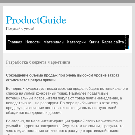
ProductGuide
Покупай с умом!
Главная
Новости
Материалы
Категории
Книги
Карта сайта
Разработка бюджета маркетинга
Сокращение объема продаж при очень высоком уровне затрат
объясняется рядом причин.
Во-первых, существует некий верхний предел общего потенциального
спроса на любой конкретный товар. Наиболее податливые
потенциальные потребители покупают товар почти немедленно, а
неподатливые – не реагируют. По мере приближения к верхнему
пределу привлечение оставшихся потенциальных покупателей
обходится все дороже и дороже.
Во-вторых, по мере интенсификации фирмой своих маркетинговых
усилий конкуренты наверняка займутся тем же самым, в результате
чего каждая компания столкнется с растущим противодействием