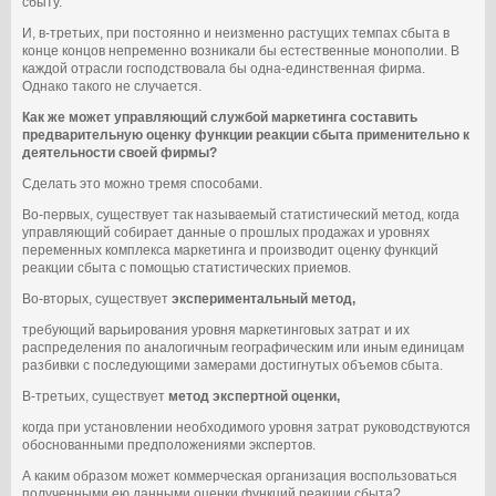
сбыту.
И, в-третьих, при постоянно и неизменно растущих темпах сбыта в
конце концов непременно возникали бы естественные монополии. В
каждой отрасли господствовала бы одна-единственная фирма.
Однако такого не случается.
Как же может управляющий службой маркетинга составить
предварительную оценку функции реакции сбыта применительно к
деятельности своей фирмы?
Сделать это можно тремя способами.
Во-первых, существует так называемый статистический метод, когда
управляющий собирает данные о прошлых продажах и уровнях
переменных комплекса маркетинга и производит оценку функций
реакции сбыта с помощью статистических приемов.
Во-вторых, существует
экспериментальный метод,
требующий варьирования уровня маркетинговых затрат и их
распределения по аналогичным географическим или иным единицам
разбивки с последующими замерами достигнутых объемов сбыта.
В-третьих, существует
метод экспертной оценки,
когда при установлении необходимого уровня затрат руководствуются
обоснованными предположениями экспертов.
А каким образом может коммерческая организация воспользоваться
полученными ею данными оценки функций реакции сбыта?