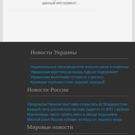
данный инструмент…
Новости Украины
Национальные производители игрушек ушли в подполье
Украинская курятина до конца года не подорожает
Украинские молочники готовятся к кризису
Крымская клубника стоит дороже турецкой
Новости России
Продовольственная выставка открылась во Владивостоке
Каждый литр российского молока защитят от ВТО 1 рублем
Красноярцы смогут купить мясо и овощи подешевле
Мясной союз России избавит колбасу от лишнего жира
Мировые новости