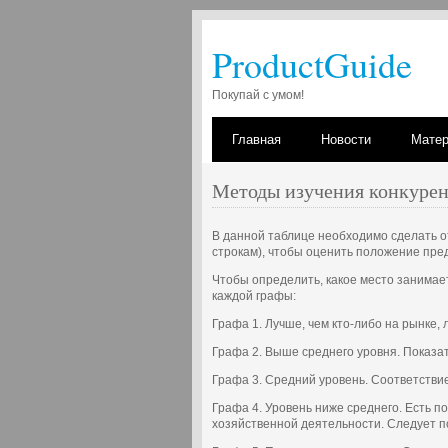
ProductGuide
Покупай с умом!
Главная
Новости
Мате
Методы изучения конкуре
В данной таблице необходимо сделать о
строкам), чтобы оценить положение пр
Чтобы определить, какое место занимае
каждой графы:
Графа 1. Лучше, чем кто-либо на рынке, 
Графа 2. Выше среднего уровня. Показа
Графа 3. Средний уровень. Соответстви
Графа 4. Уровень ниже среднего. Есть 
хозяйственной деятельности. Следует п