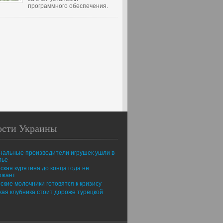
программного обеспечения.
ости Украины
нальные производители игрушек ушли в
лье
ская курятина до конца года не
ожает
ские молочники готовятся к кризису
ая клубника стоит дороже турецкой