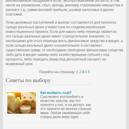
реализованной продукции и услуг, эксплуатационные затраты, в том
числе на управление, сбыт, аренду, рекламу, страхование имущества и
рисков и т.д., сумма валовой прибыли, размер налоговых и других
платежей.
План денежных поступлений и выплат составляется для прогноза
сальдо реальных денег у инвестора по стадиям реализации
инвестиционного проекта. Если для какого-либо периода окажется,
что сальдо реальных денег имеет отрицательное значение, то
необходимо для этого периода взять финансовые средства в кредит, а
если сальдо реальных денег положительное и составляет
существенную сумму, то необходимо свободные финансовые средства
либо дать в кредит какому-либо хозяйствующему субъекту под
проценты, либо передать банку под депозитный процент на
возможный срок.
Перейти на страницу:
1
2
3
4
5
Советы по выбору
Как выбрать сыр?
Сыр можно употреблять в
качестве закуски, как это
принято у нас, и на десерт, как
это принято во многих странах
мира. Любая уважающая себя
страна дала миру один…