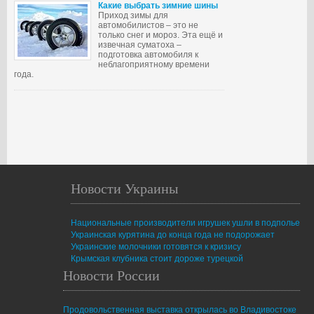
Какие выбрать зимние шины
Приход зимы для
автомобилистов – это не
только снег и мороз. Эта ещё и
извечная суматоха –
подготовка автомобиля к
неблагоприятному времени
года.
Новости Украины
Национальные производители игрушек ушли в подполье
Украинская курятина до конца года не подорожает
Украинские молочники готовятся к кризису
Крымская клубника стоит дороже турецкой
Новости России
Продовольственная выставка открылась во Владивостоке