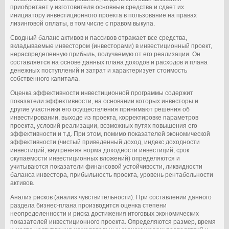
приобретает у изготовителя основные средства и сдает их
инициатору инвестиционного проекта в пользование на правах
лизинговой оплаты, в том числе с правом выкупа.
Сводный баланс активов и пассивов отражает все средства,
вкладываемые инвестором (инвесторами) в инвестиционный проект,
нераспределенную прибыль, получаемую от его реализации. Он
составляется на основе данных плана доходов и расходов и плана
денежных поступлений и затрат и характеризует стоимость
собственного капитала.
Оценка эффективности инвестиционной программы содержит
показатели эффективности, на основании которых инвесторы и
другие участники его осуществления принимают решения об
инвестировании, выходе из проекта, корректировке параметров
проекта, условий реализации, возможных путях повышения его
эффективности и т.д. При этом, помимо показателей экономической
эффективности (чистый приведенный доход, индекс доходности
инвестиций, внутренняя норма доходности инвестиций, срок
окупаемости инвестиционных вложений) определяются и
учитываются показатели финансовой устойчивости, ликвидности
баланса инвестора, прибыльность проекта, уровень рентабельности
активов.
Анализ рисков (анализ чувствительности). При составлении данного
раздела бизнес-плана производится оценка степени
неопределенности и риска достижения итоговых экономических
показателей инвестиционного проекта. Определяются размер, время