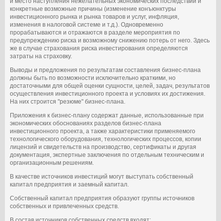
и место наступления нежелательных экономических последствий и
конкретные возможные причины (изменение конъюнктуры
инвестиционного рынка и рынка товаров и услуг, инфляция,
изменения в налоговой системе и т.д.). Одновременно
прорабатываются и отражаются в разделе мероприятия по
предупреждению риска и возможному снижению потерь от него. Здесь
же в случае страхования риска инвестирования определяются
затраты на страховку.
Выводы и предложения по результатам составления бизнес-плана
должны быть по возможности исключительно краткими, но
достаточными для общей оценки сущности, целей, задач, результатов
осуществления инвестиционного проекта и условиях их достижения.
На них строится "резюме" бизнес-плана.
Приложения к бизнес-плану содержат данные, использованные при
экономических обоснованиях разделов бизнес-плана
инвестиционного проекта, а также характеристики применяемого
технологического оборудования, технологических процессов, копии
лицензий и свидетельств на производство, сертификаты и другая
документация, экспертные заключения по отдельным техническим и
организационным решениям.
В качестве источников инвестиций могут выступать собственный
капитал предприятия и заемный капитал.
Собственный капитал предприятия образуют группы источников
собственных и привлеченных средств.
В состав источников собственных средств входят: