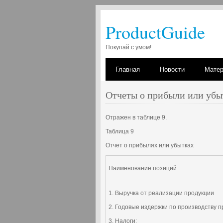
ProductGuide
Покупай с умом!
Главная
Новости
Мате
Отчеты о прибыли или убы
Отражен в таблице 9.
Таблица 9
Отчет о прибылях или убытках
Наименование позиций
1. Выручка от реализации продукции
2. Годовые издержки по производству 
3. Налоги: