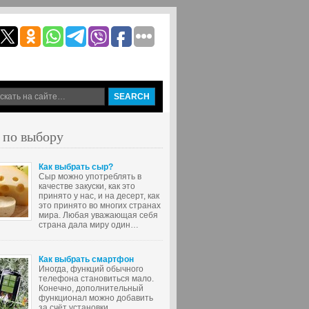
 по выбору
Как выбрать сыр?
Сыр можно употреблять в
качестве закуски, как это
принято у нас, и на десерт, как
это принято во многих странах
мира. Любая уважающая себя
страна дала миру один…
Как выбрать смартфон
Иногда, функций обычного
телефона становиться мало.
Конечно, дополнительный
функционал можно добавить
за счёт установки