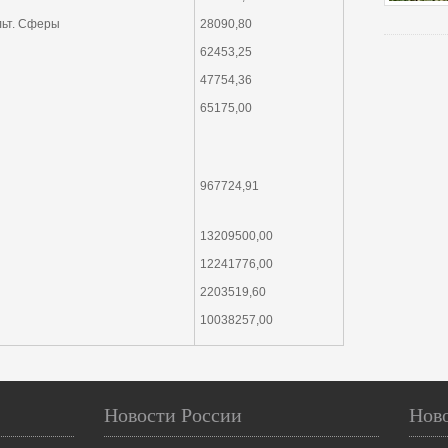
льт. Сферы
28090,80
62453,25
47754,36
65175,00
967724,91
13209500,00
12241776,00
2203519,60
10038257,00
Новости России
Нов