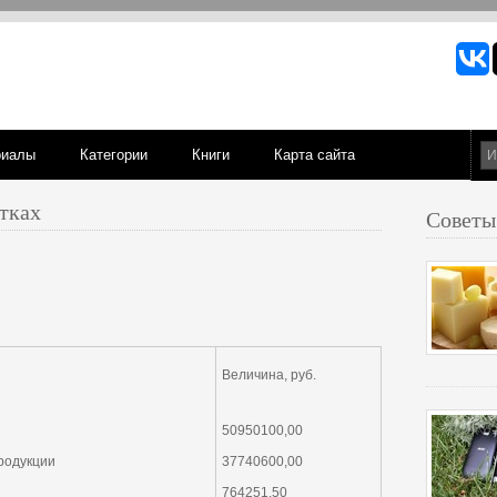
риалы
Категории
Книги
Карта сайта
тках
Советы
Величина, руб.
50950100,00
продукции
37740600,00
764251,50