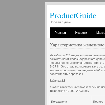
ProductGuide
Покупай с умом!
Главная
Новости
Мате
Характеристика железнодо
Из таблицы 2.2 видно, что плановые по
локомотивами железнодорожного депо ст
перевыполнены по электротяге. При эт
2–27 %. Это стало возможным, как в рез
за счет экономического подъема в РФ и,
пассажирских перевозок.
Таблица 2.3.
Анализ качественных показателей по ис
Тихорецкая в 2002–2003 году
Показатели
Период