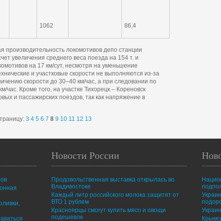
1062
86,4
ная производительность локомотивов депо станции
 счет увеличения среднего веса поезда на 154 т. и
омотивов на 17 км/сут, несмотря на уменьшение
ехнические и участковые скорости не выполняются из-за
ничению скорости до 30–40 км/час, а при следовании по
м/час. Кроме того, на участке Тихорецк – Кореновск
вых и пассажирских поездов, так как напряжение в
траницу:
3
4
5
6
7
8
9
10
11
12
13
Новости России
Нов
тов
Продовольственная выставка открылась во
Нацио
Владивостоке
подпо
ионная
Каждый литр российского молока защитят от
Украин
ВТО 1 рублем
подор
оливки,
Красноярцы смогут купить мясо и овощи
Украин
подешевле
таваться
Крымск