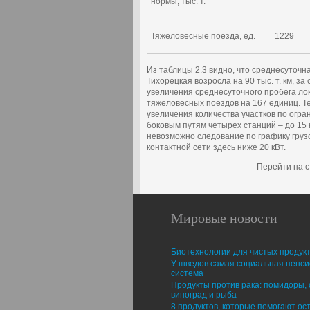
нормы, тыс. т.
Тяжеловесные поезда, ед.
1229
Из таблицы 2.3 видно, что среднесуточ
Тихорецкая возросла на 90 тыс. т. км, за
увеличения среднесуточного пробега лок
тяжеловесных поездов на 167 единиц. Т
увеличения количества участков по огра
боковым путям четырех станций – до 15 к
невозможно следование по графику грузо
контактной сети здесь ниже 20 кВт.
Перейти на с
Мировые новости
Биотехнологии для чистых продук
У шведов самая социальная пенс
система
Продукты против рака: помидоры, 
виноград и рыба
8 продуктов, которые помогают ос