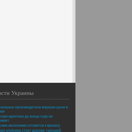
ости Украины
нальные производители игрушек ушли в
лье
ская курятина до конца года не
ожает
ские молочники готовятся к кризису
ая клубника стоит дороже турецкой