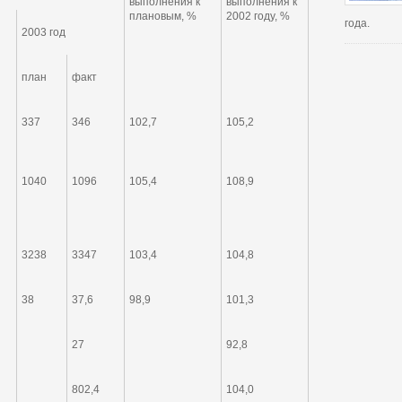
выполнения к
выполнения к
плановым, %
2002 году, %
года.
2003 год
план
факт
337
346
102,7
105,2
1040
1096
105,4
108,9
3238
3347
103,4
104,8
38
37,6
98,9
101,3
27
92,8
802,4
104,0