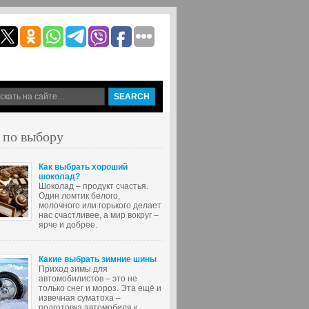
 по выбору
Как выбрать хороший
шоколад?
Шоколад – продукт счастья.
Один ломтик белого,
молочного или горького делает
нас счастливее, а мир вокруг –
ярче и добрее.
Какие выбрать зимние шины
Приход зимы для
автомобилистов – это не
только снег и мороз. Эта ещё и
извечная суматоха –
подготовка автомобиля к