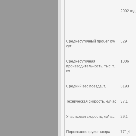
2002 год
Среднесуточный пробег, км/
329
сут
Среднесуточная
1006
производительность, тыс. т.
км.
Средний вес поезда, т.
3193
Техническая скорость, км/час
37,1
Участковая скорость, км/час
29,1
Перевезено грузов сверх
771,4