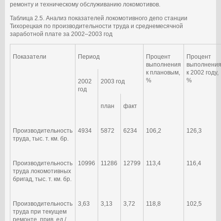
ремонту и техническому обслуживанию локомотивов.
Таблица 2.5. Анализ показателей локомотивного депо станции
Тихорецкая по производительности труда и среднемесячной
заработной плате за 2002–2003 год
Показатели
Период
Процент
Процент
выполнения
выполнени
к плановым,
к 2002 году,
%
%
2002
2003 год
год
план
факт
Производительность
4934
5872
6234
106,2
126,3
труда, тыс. т. км. бр.
Производительность
10996
11286
12799
113,4
116,4
труда локомотивных
бригад, тыс. т. км. бр.
Производительность
3,63
3,13
3,72
118,8
102,5
труда при текущем
ремонте, прив. ед./