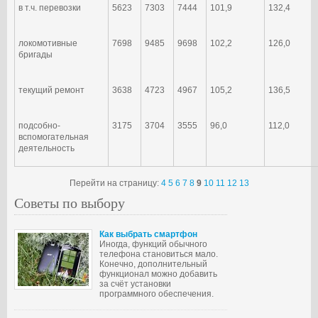
в т.ч. перевозки
5623
7303
7444
101,9
132,4
локомотивные
7698
9485
9698
102,2
126,0
бригады
текущий ремонт
3638
4723
4967
105,2
136,5
подсобно-
3175
3704
3555
96,0
112,0
вспомогательная
деятельность
Перейти на страницу:
4
5
6
7
8
9
10
11
12
13
Советы по выбору
Как выбрать смартфон
Иногда, функций обычного
телефона становиться мало.
Конечно, дополнительный
функционал можно добавить
за счёт установки
программного обеспечения.