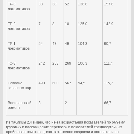
ТР-3
33
38
52
136,8
157,6
локомотивов
ТР-2
7
8
10
125,0
142,9
локомотивов
ТР-1
54
47
49
104,3
90,7
локомотивов
ТО-3
242
253
269
106,3
111,4
локомотивов
Освоено
490
600
567
94,5
115,7
колесных пар
Внеплановый
3
2
66,7
ремонт
Из таблицы 2.4 видно, что из-за возрастания показателей по объему
грузовых и пассажирских перевозок и показателей среднесуточных
пробегов локомотивов, соответственно возросли и показатели по