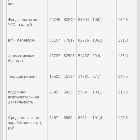
чел.
Фонд оплаты по
65749
83240
88304
106,1
134,3
УТО, тыс. руб.
в т.ч. перевозки
63157
77817
82716
106,3
131,0
локомотивные
38797
52585
52487
99,8
135,3
бригады
текущий ремонт
10521
15134
14781
97,7
140,5
подсобно-
2592
5423
5589
103,1
215,6
вспомогательная
деятельность
Среднемесячная
5457
6868
6962
101,4
127,6
заработная плата,
руб.