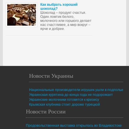
Как выбрать хороший
шоколад?
Шоколад – продукт счастья.
Один ломтик белого,
молочного или горького делает
нас счастливее, а мир вокруг –
ярче и добрее.
Новости Украины
Национальные производители игрушек ушли в подполье
Украинская курятина до конца года не подорожает
Украинские молочники готовятся к кризису
Крымская клубника стоит дороже турецкой
Новости России
Продовольственная выставка открылась во Владивостоке