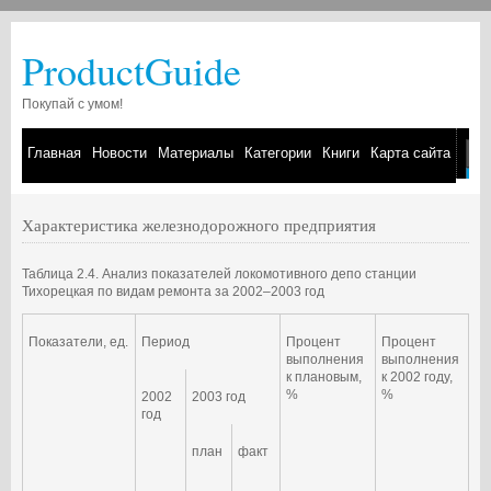
ProductGuide
Покупай с умом!
Главная
Новости
Материалы
Категории
Книги
Карта сайта
Характеристика железнодорожного предприятия
Таблица 2.4. Анализ показателей локомотивного депо станции
Тихорецкая по видам ремонта за 2002–2003 год
Показатели, ед.
Период
Процент
Процент
выполнения
выполнения
к плановым,
к 2002 году,
%
%
2002
2003 год
год
план
факт