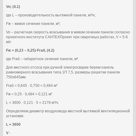
Vo; (4.1)
где L – производительность вытяжной панели, м³/ч;
Fж – живое сечение панели, м²;
Vo – расчетная скорость всасывания в живом сечении панели согласно
проектного института САНТЕХПроект при сварочных работах, V = 5-6
м/с
Fж = (0,23 – 0,25)·Fгаб, (4.2)
где Fгаб – габаритное сечение панели, м².
Для местного отсоса при ручной электросварке берем панель
равномерного всасывания типа 1П 7,5. размеры решетки панели
750х645мм.
Fгаб = 0,645 · 0,750 = 0,484 м²
Fж = 0,25 · 0,484 = 0,121 м²
L = 3600 · 0,121 · 5 = 2178 м³/ч.
Определяем диаметр воздуховода местной вытяжкой вентиляционной
установки.
L = 3600
V ·