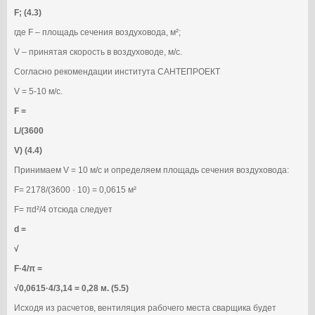
F; (4.3)
где F – площадь сечения воздуховода, м²;
V – принятая скорость в воздуховоде, м/с.
Согласно рекомендации института САНТЕПРОЕКТ
V = 5-10 м/с.
F =
L/(3600
V) (4.4)
Принимаем V = 10 м/с и определяем площадь сечения воздуховода:
F= 2178/(3600 · 10) = 0,0615 м²
F= πd²/4 отсюда следует
d =
√
F·4/π =
√0,0615·4/3,14 = 0,28 м. (5.5)
Исходя из расчетов, вентиляция рабочего места сварщика будет