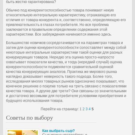
быть жестко гарантирована?
Обычно под конкурентоспособностью товара понимают некую
относительную интегральную характеристику, отражающую его
отличия от товара-конкурента и, соответственно, определяющую его
привлекательность в глазах потребителя. Но вся проблема
заключается в правильном определении содержания этой
характеристики. Все заблуждения начинаются именно здесь.
Большинство новичков сосредотачивается на параметрах товара и
затем для оценки конкурентоспособности сопоставляет между собой
некоторые интегральные характеристики такой оценки для разных
конкурирующих товаров. Нередко эта оценка просто-напросто
охватывает показатели качества, и тогда (нередкий случай) оценка
конкурентоспособности подменяется сравнительной оценкой
качества конкурирующих аналогов. Практика же мирового рынка
наглядно доказывает неверность такого подхода. Более того,
исследования многих товарных рынков однозначно показывают, что
конечное решение о покупке только на треть связано с показателями
качества товара. А другие две трети? Они связаны со значительными
и достаточно весомыми для потребителя условиями приобретения и
будущего использования товара.
Перейти на страницу:
1
2
3
4
5
Советы по выбору
Как выбрать сыр?