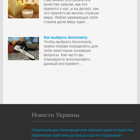
Сыр можно употреблять в
качестве закуски, как это
принято у нас, и на десерт, как
это принято во многих странах
мира. Любая уважающая себя
страна дала миру один…
Как выбрать бензопилу
Чтобы выбрать бензопилу,
нужно сперва определить для
себя некоторые основные
вопросы. Как часто вы
планируете использовать
данный инструмент…
Новости Украины
Национальные производители игрушек ушли в подполье
Украинская курятина до конца года не подорожает