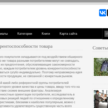
риалы
Категории
Книги
Карта сайта
рентоспособности товара
Советы
ого покупателя складываются под воздействием обширного
го же товара разными потребителями могут не совпадать.
и их предпочтения, обусловливающие закономерности
но, каждым потребителем уровень конкурентоспособности
иваться сугубо индивидуально. Поэтому неправомерна идея
ости продукции, не связанной с конкретным рынком.
ей какой-либо референтной группы потребителей
которого уровня качества и цены товара, ввиду того что на
ствие схожие внешние факторы. Анализируя
енностные ориентации потребителя, исследователь в
совых реакций людей по отношению к определенному
еристиками, близкими к наиболее популярным, можно с
ртимента удовлетворять существенную часть всего