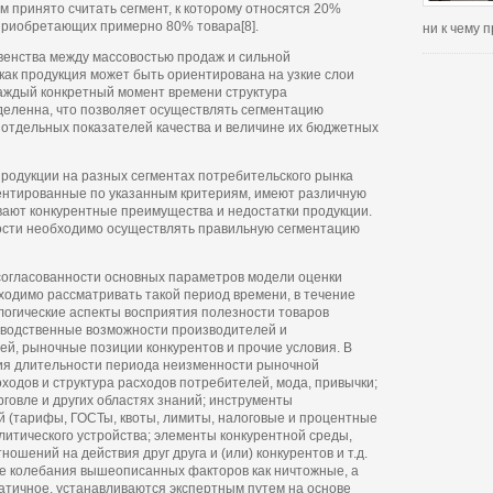
 принято считать сегмент, к которому относятся 20%
приобретающих примерно 80% товара[8].
ни к чему
авенства между массовостью продаж и сильной
как продукция может быть ориентирована на узкие слои
аждый конкретный момент времени структура
деленна, что позволяет осуществлять сегментацию
 отдельных показателей качества и величине их бюджетных
продукции на разных сегментах потребительского рынка
ментированные по указанным критериям, имеют различную
ивают конкурентные преимущества и недостатки продукции.
ости необходимо осуществлять правильную сегментацию
согласованности основных параметров модели оценки
ходимо рассматривать такой период времени, в течение
огические аспекты восприятия полезности товаров
водственные возможности производителей и
ей, рыночные позиции конкурентов и прочие условия. В
ия длительности периода неизменности рыночной
ходов и структура расходов потребителей, мода, привычки;
орговле и других областях знаний; инструменты
й (тарифы, ГОСТы, квоты, лимиты, налоговые и процентные
олитического устройства; элементы конкурентной среды,
ошений на действия друг друга и (или) конкурентов и т.д.
е колебания вышеописанных факторов как ничтожные, а
атичное, устанавливаются экспертным путем на основе