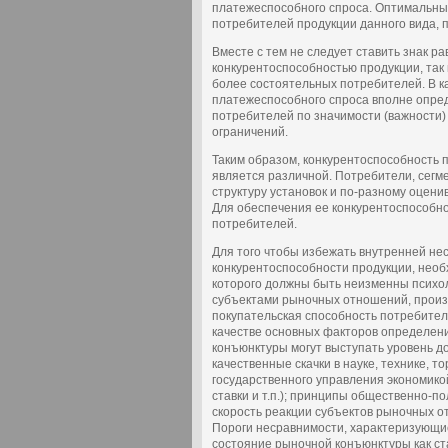
платежеспособного спроса. Оптимальным
потребителей продукции данного вида, 
Вместе с тем не следует ставить знак р
конкурентоспособностью продукции, так 
более состоятельных потребителей. В к
платежеспособного спроса вполне опре
потребителей по значимости (важности)
ограничений.
Таким образом, конкурентоспособность 
является различной. Потребители, сег
структуру установок и по-разному оцен
Для обеспечения ее конкурентоспособн
потребителей.
Для того чтобы избежать внутренней не
конкурентоспособности продукции, необ
которого должны быть неизменны психол
субъектами рыночных отношений, произ
покупательская способность потребител
качестве основных факторов определен
конъюнктуры могут выступать уровень до
качественные скачки в науке, технике, т
государственного управления экономико
ставки и т.п.); принципы общественно-п
скорость реакции субъектов рыночных отн
Пороги несравнимости, характеризующи
состояние рыночной конъюнктуры как ст