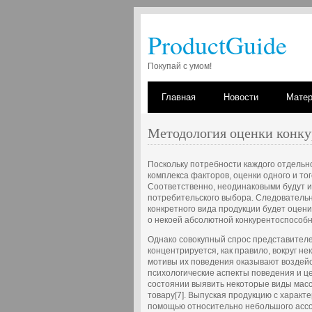
ProductGuide
Покупай с умом!
Главная
Новости
Мате
Методология оценки конку
Поскольку потребности каждого отдельн
комплекса факторов, оценки одного и то
Соответственно, неодинаковыми будут 
потребительского выбора. Следователь
конкретного вида продукции будет оцен
о некоей абсолютной конкурентоспособн
Однако совокупный спрос представител
концентрируется, как правило, вокруг не
мотивы их поведения оказывают воздей
психологические аспекты поведения и ц
состоянии выявить некоторые виды мас
товару[7]. Выпуская продукцию с характ
помощью относительно небольшого ассо