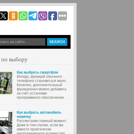
 по выбору
Как выбрать смартфон
Иногда, функций обычного
телефона становиться мало.
Конечно, дополнительный
функционал можно добавить
за счёт установки
программного обеспечения.
Как выбрать автомобиль
новичку
Рассмотрим главный момент.
Даже в том случае, если вы
имеете практически
неограниченное количество