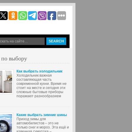
 по выбору
Как выбрать холодильник
Холодильник важная
составляющая часть
современной кухни. Время не
стоит на месте и сегодня эти
сложные бытовые приборы
поражают разнообразием
Какие выбрать зимние шины
Приход зимы для
автомобилистов – это не
только снег и мороз. Эта ещё и
извечная суматоха –