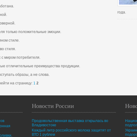
аботана.
года.
ной.
товерной.
еля только положительные эмоции.
ином стиле.
во стиля.
с с миром потребителя.
ные отличительные преимущества продукции.
ступать образы, а не слова.
ейти на страницу:
1
2
Новости России
Нов
тов
Продовольственная выставка открылась во
Нацио
Владивостоке
подпо
ионная
Каждый литр российского молока защитят от
Украин
ВТО 1 рублем
подор
оливки,