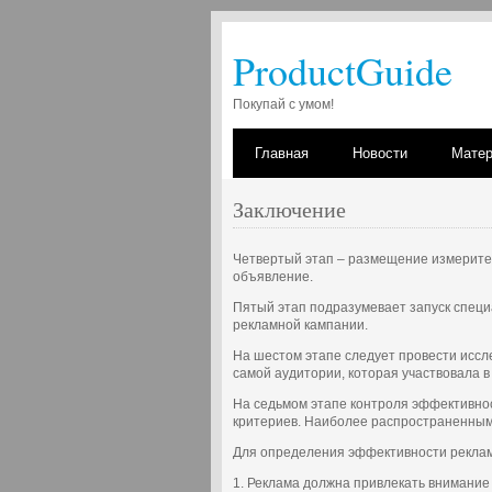
ProductGuide
Покупай с умом!
Главная
Новости
Мате
Заключение
Четвертый этап – размещение измерите
объявление.
Пятый этап подразумевает запуск спец
рекламной кампании.
На шестом этапе следует провести иссл
самой аудитории, которая участвовала 
На седьмом этапе контроля эффективно
критериев. Наиболее распространенным
Для определения эффективности рекламы
1. Реклама должна привлекать внимание