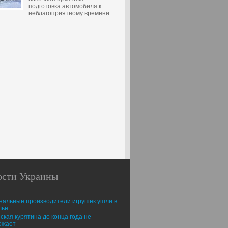
подготовка автомобиля к
неблагоприятному времени
ости Украины
нальные производители игрушек ушли в
лье
ская курятина до конца года не
ожает