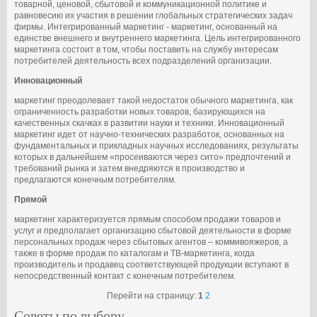
товарной, ценовой, сбытовой и коммуникационной политике и
равновесию их участия в решении глобальных стратегических задач
фирмы. Интегрированный маркетинг - маркетинг, основанный на
единстве внешнего и внутреннего маркетинга. Цель интегрированного
маркетинга состоит в том, чтобы поставить на службу интересам
потребителей деятельность всех подразделений организации.
Инновационный
маркетинг преодолевает такой недостаток обычного маркетинга, как
ограниченность разработки новых товаров, базирующихся на
качественных скачках в развитии науки и техники. Инновационный
маркетинг идет от научно-технических разработок, основанных на
фундаментальных и прикладных научных исследованиях, результаты
которых в дальнейшем «просеиваются через сито» предпочтений и
требований рынка и затем внедряются в производство и
предлагаются конечным потребителям.
Прямой
маркетинг характеризуется прямым способом продажи товаров и
услуг и предполагает организацию сбытовой деятельности в форме
персональных продаж через сбытовых агентов – коммивояжеров, а
также в форме продаж по каталогам и ТВ-маркетинга, когда
производитель и продавец соответствующей продукции вступают в
непосредственный контакт с конечным потребителем.
Перейти на страницу:
1
2
Советы по выбору