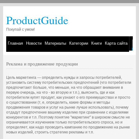
ProductGuide
Покупай с умом!
Главная
Новости
Материалы
Категории
Книги
Карта сайта
Реклама и продвижение продукции
Цель маркетинга — определить нужды и запросы потребите­лей,
установить систему потребительских предпочтений (что по­требители
предпочитают больше, что меньше, на что обращают внимание в
первую очередь, на что - во вторую и т.п.), выяснить, где и как
потребители купят продукт, как узнают о его преимуще­ствах и просто
о существовании (т, е, определить, какие формы и методы
продвижения товаров и услуг на рынке лучше использо­вать), почему
отдадут предпочтение вашему изделию при срав­нении с изделиями
конкурентов и т.п. Поэтому понятие "маркетинг" в широком смысле не
ограничивается изучением только потреби­тельского спроса, но и
определяет, как надо проводить кампанию по продвижению на рынке
новых изде­лий, строить стратегию рекламы и т.п.