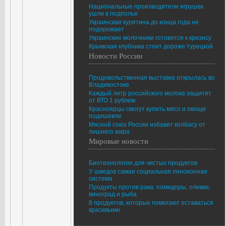
Национальные производители игрушек
ушли в подполье
Украинская курятина до конца года не
подорожает
Украинские молочники готовятся к кризису
Крымская клубника стоит дороже турецкой
Новости России
Продовольственная выставка открылась во
Владивостоке
Каждый литр российского молока защитят
от ВТО 1 рублем
Красноярцы смогут купить мясо и овощи
подешевле
Мясной союз России избавит колбасу от
лишнего жира
Мировые новости
Биотехнологии для чистых продуктов
У шведов самая социальная пенсионная
система
Продукты против рака: помидоры, оливки,
виноград и рыба
8 продуктов, которые помогают оставаться
красивыми