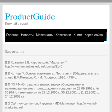
ProductGuide
Покупай с умом!
Главная
Новости
Материалы
Категории
Книги
Карта сайта
Заключение
[12] Хожемпо В.В. Курс лекций: "Маркетинг":
http://www.humanities.edu.ru/db/msg/2145
[13] Котлер Ф. Основы маркетинга : Пер. с англ. (Общ.ред. и вступ.
слово Е.М.Пеньковой). - М: Прогресс, 1990. - 736 с.
[14] ФЗ РФ «О товарных знаках, знаках обслуживания и
наименованиях мест происхождения товаров» от 23.09.1992 г. №
3520-I (с изменениями от 27.12.2000 г., 30.12.2001 г., 11.12.2002 г.,
24.12.2002 г.)
[15] Сайт консалтинговой группы «MD-Marketing»: http://www.md-
marketing.ru/