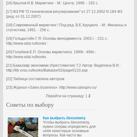
[16] Крылов И.В. Маркетинг. - М.: Центр, 1998. - 192 с.
[17] ФЗ РФ "О техническом регулировании" от 27.12.2002 N 184-ФЗ
(ред. от 01.12.2007)
[18] Современный маркетинг / Под ред. В.Е.Хруцкого. - М.: Финансы и
статистика, 1991. - 256 с.
[19] Гольдштейн Г.Я. Основы менеджмента. 2003 г. - 231 с.:
http://www.sdal.ru/books :
[20] Голубков Е.П. Основы маркетинга. 1999г. -499с.:
http://www.sdal.ru/books
[21] Бакалавр экономики (Хрестоматия) Т.2 Автор: Видяпина В.И.:
http://lib.vvsu.ru/books/Bakalavr02/page0133.asp
[22] Таблица составлена автором
[23] Журнал «Sales business»: http://www.salespro.ru/
Перейти на страницу:
1
2
Советы по выбору
Как выбрать бензопилу
Чтобы выбрать бензопилу,
нужно сперва определить для
себя некоторые основные
вопросы. Как часто вы