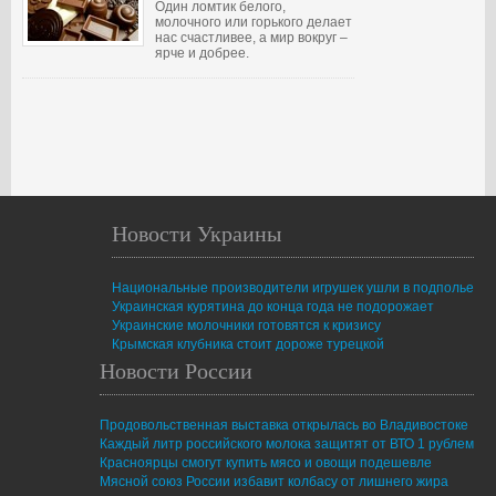
Один ломтик белого,
молочного или горького делает
нас счастливее, а мир вокруг –
ярче и добрее.
Новости Украины
Национальные производители игрушек ушли в подполье
Украинская курятина до конца года не подорожает
Украинские молочники готовятся к кризису
Крымская клубника стоит дороже турецкой
Новости России
Продовольственная выставка открылась во Владивостоке
Каждый литр российского молока защитят от ВТО 1 рублем
Красноярцы смогут купить мясо и овощи подешевле
Мясной союз России избавит колбасу от лишнего жира