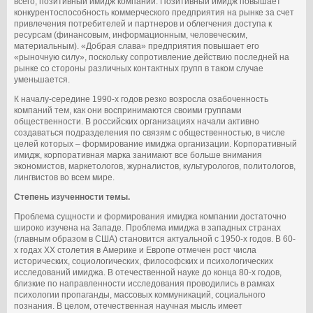
всего, позитивный имидж компании. Позитивный имидж повышает
конкурентоспособность коммерческого предприятия на рынке за счет
привлечения потребителей и партнеров и облегчения доступа к
ресурсам (финансовым, информационным, человеческим,
материальным). «Добрая слава» предприятия повышает его
«рыночную силу», поскольку сопротивление действию последней на
рынке со стороны различных контактных групп в таком случае
уменьшается.
К началу-середине 1990-х годов резко возросла озабоченность
компаний тем, как они воспринимаются своими группами
общественности. В российских организациях начали активно
создаваться подразделения по связям с общественностью, в числе
целей которых – формирование имиджа организации. Корпоративный
имидж, корпоративная марка занимают все больше внимания
экономистов, маркетологов, журналистов, культурологов, политологов,
лингвистов во всем мире.
Степень изученности темы.
Проблема сущности и формирования имиджа компании достаточно
широко изучена на Западе. Проблема имиджа в западных странах
(главным образом в США) становится актуальной с 1950-х годов. В 60-
х годах XX столетия в Америке и Европе отмечен рост числа
исторических, социологических, философских и психологических
исследований имиджа. В отечественной науке до конца 80-х годов,
близкие по направленности исследования проводились в рамках
психологии пропаганды, массовых коммуникаций, социального
познания. В целом, отечественная научная мысль имеет