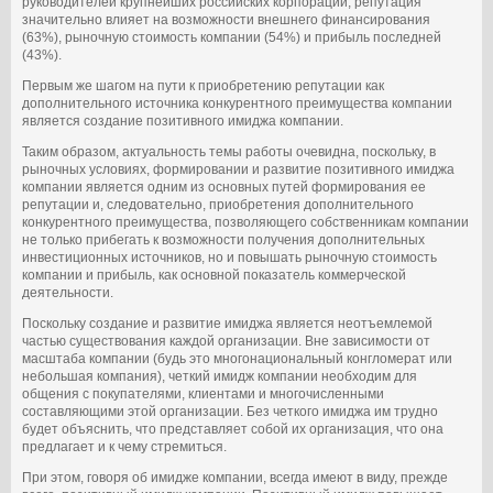
руководителей крупнейших российских корпораций, репутация
значительно влияет на возможности внешнего финансирования
(63%), рыночную стоимость компании (54%) и прибыль последней
(43%).
Первым же шагом на пути к приобретению репутации как
дополнительного источника конкурентного преимущества компании
является создание позитивного имиджа компании.
Таким образом, актуальность темы работы очевидна, поскольку, в
рыночных условиях, формировании и развитие позитивного имиджа
компании является одним из основных путей формирования ее
репутации и, следовательно, приобретения дополнительного
конкурентного преимущества, позволяющего собственникам компании
не только прибегать к возможности получения дополнительных
инвестиционных источников, но и повышать рыночную стоимость
компании и прибыль, как основной показатель коммерческой
деятельности.
Поскольку создание и развитие имиджа является неотъемлемой
частью существования каждой организации. Вне зависимости от
масштаба компании (будь это многонациональный конгломерат или
небольшая компания), четкий имидж компании необходим для
общения с покупателями, клиентами и многочисленными
составляющими этой организации. Без четкого имиджа им трудно
будет объяснить, что представляет собой их организация, что она
предлагает и к чему стремиться.
При этом, говоря об имидже компании, всегда имеют в виду, прежде