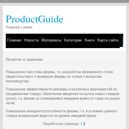
ProductGuide
Покупай с умом!
Главная
Новости
Материалы
Категории
Книги
Карта сайта
Понятие и значение
Повышение престижа фирмы, т.к. разработка фирменного стиля
свидетельствует о внимании фирмы не только к вопросам
производства.
Повышение эффективности рекламы и различных мероприятий по
продвижению товара. Облегчение введения на рынок новых товаров
(услуг), т.к. фирме со сложившимся имиджем вывести товар на рынок
легче.
Повышение конкурентоспособности фирмы, т.к. в условиях равного
товара конкуренция ведется на уровне имиджей фирм.
Перейти на страницу:
1
2