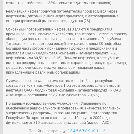
сегменте автобензинов, 33% в сегменте дизельного топлива).
Реализация нефтепродуктов потребителям производится через
нефтебазы (оптовый рынок нефтепродуктов) и автозаправочные
станции (розничный рынок нефтепродуктов) [26].
Основными потребителями нефтебаз являются предприятия
промышленности, сельского хозяйства, транспорта. Согласно проекту
«Концепции развития топливозаправочного комплекса Республики
Татарстан», на территории республики расположены 38 нефтебаз,
большая часть которых принадлежит дочерним предприятиям и
филиалам ОАО «Холдинговая компания «Татнефтепродукт» - 23
нефтебазы или 60,5% (рис.2.16). Помимо нефтебаз, в республике
имеются резервуарные парки, топливохранилища, мазутохранилища,
склады горюче-смазочных материалов и товарные парки,
принадлежащие различным организациям.
Суммарная резервуарная емкость всех нефтебаз в республике
составляет 707,8 тыс.куб.метров. При этом резервуарные емкости
нефтебаз ОАО «Холдинговая компания «Татнефтепродукт» и ОАО
«Татнефть» составляют 562,7 тыс.кубометров (79,5%).
По данным государственного учреждения «Управление по
обеспечению рационального использования и качества топливно-
энергетических ресурсов», на розничном рынке нефтепродуктов
Республики Татарстан по состоянию на 10 августа 2009 года
функционирует 819 автозаправочных станций (далее – АЗС).
Перейти на страницу:
2
3
4
5
6
7
8
9
10
11
12