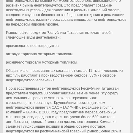
нефтепродуктов на основе конкурентоспособного, инновационного
развития рынка нефтепродуктов. Это предполагает создание
необходимых условий для появления и развития компаний малого,
среднего и крупного бизнеса по всей цепочке создания и реализации
нефтепродуктов, развитие всех составляющих рынка нефтепродуктов
на передовом мировом уровне.
Рынок нефтепродуктов Республики Татарстан включает в себя
следующие виды деятельности:
производство нефтепродуктов,
оптовую торговлю моторным топливом,
розничную торговлю моторным топливом.
Общая численность занятых составляет свыше 11 тысяч человек, из
них 47% работают в производственном секторе, 53% - в секторе
нефтепродуктообеспечения.
Производственный сектор нефтепродуктов Республики Татарстан
представлен порядка 80 организациями. Тем не менее, эту сферу
деятельности в регионе можно охарактеризовать как
высококонцентрированную. Крупнейшим производителем
нефтепродуктов является ОАО «ТАИФ-НК», входящее в группу
компаний «ТАИФ». В 2008 году предприятием переработано 7,9
млн.тонн углеводородного сырья, получено более 630 тыс.тонн
автобензина, порядка 2 млн.тонн дизельного топлива. Компания
занимает лидирующие позиции в общем объеме поставок
нефтепродуктов на республиканский товарный рынок (более 20% в