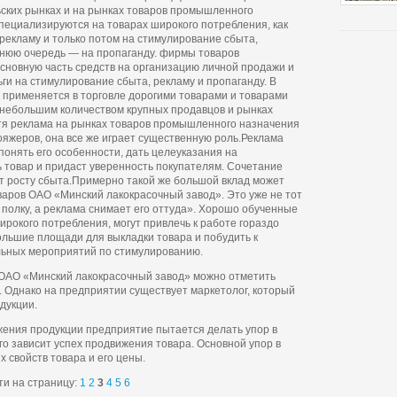
ских рынках и на рынках товаров промышленного
пециализируются на товарах широкого потребления, как
 рекламу и только потом на стимулирование сбыта,
днюю очередь — на пропаганду. фирмы товаров
новную часть средств на организацию личной продажи и
ги на стимулирование сбыта, рекламу и пропаганду. В
 применяется в торговле дорогими товарами и товарами
с небольшим количеством крупных продавцов и рынках
я реклама на рынках товаров промышленного назначения
ояжеров, она все же играет существенную роль.Реклама
понять его особенности, дать целеуказания на
 товар и придаст уверенность покупателям. Сочетание
т росту сбыта.Примерно такой же большой вклад может
варов ОАО «Минский лакокрасочный завод». Это уже не тот
а полку, а реклама снимает его оттуда». Хорошо обученные
окого потребления, могут привлечь к работе гораздо
ольшие площади для выкладки товара и побудить к
льных мероприятий по стимулированию.
ОАО «Минский лакокрасочный завод» можно отметить
. Однако на предприятии существует маркетолог, который
дукции.
жения продукции предприятие пытается делать упор в
го зависит успех продвижения товара. Основной упор в
 свойств товара и его цены.
и на страницу:
1
2
3
4
5
6