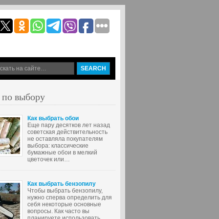
 по выбору
Как выбрать обои
Еще пару десятков лет назад
советская действительность
не оставляла покупателям
выбора: классические
бумажные обои в мелкий
цветочек или…
Как выбрать бензопилу
Чтобы выбрать бензопилу,
нужно сперва определить для
себя некоторые основные
вопросы. Как часто вы
планируете использовать