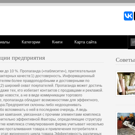
риалы
Категории
Книги
Карта сайта
ции предприятия
Советы
ки до 10 %. Пропаганда («паблисити»), притягательная
арактерных качеств:1) достоверность. Информационный
тателям более правдоподобными и достоверными по
2) широкий охват покупателей. Пропаганда может достичь
аже тех, кто избегает контактов с продавцами и рекламой.
е новости, а не в виде коммуникации торгового
ме, пропаганда обладает возможностями для эффектного,
ара.Предприятия склонны либо недооценивать
бо вспоминать о ней в последнюю очередь. А ведь
ая кампания, увязанная с прочими элементами комплекса
ючительно эффективной.Факторы, определяющие структуру
тке комплекса стимулирования фирма учитывает несколько
гию проталкивания товара и привлечения потребителя к
 и этап жизненного цикла товара.Эффективность различных