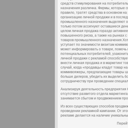
средств стимулирования на потребитель
назначения различна. Фирмы, которые с
правило, тратят средства в основном на
организацию личной продажи и в после
промышленного назначения выделяют ос
только потом ассигнуют оставшиеся день
целом личная продажа гораздо активнее
повышенного риска, а также на рынках 
товаров промышленного назначения.Хот
уступает по значимости визитам коммив
может информировать о товаре, помочь 
потенциальных потребителей, узаконить
личной продажи с рекламой способствуе
внести личная продажа и в маркетинг то
случай, когда «продавцы кладут товар н
коммивояжеры, предлагающие товары шир
больше дилеров, убедить их выделить б
сотрудничеству при проведении специа
Анализируя деятельность предприятия 
отсутствие развитого отдела маркетинга
занимается сбытом и продвижением про
Из всех существующих способов продви
проведении рекламной кампании. От это
рекламе делается на наличие уникальных
Перейт