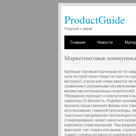
ProductGuide
Покупай с умом!
Главная
Новости
Мате
Маркетинговые коммуника
Крупным торговым партнерам (от 6) скид
сила которой проистекает из трех ее х
материал, статья или очерк кажутся чи
сравнению с рекламными объявлениями;
множества потенциальных покупателей, д
Обращение приходит к покупателям в вид
характера;3) броскость. Подобно рекла
броского представления фирмы или тов
использование товарной пропаганды, ли
тщательно продуманная пропагандистск
стимулирования, может оказаться искл
комплекса стимулирования. При разрабо
факторов: тип товара или рынка, страте
товару, степень готовности покупателя