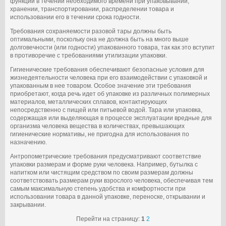
функции в течении необходимого времени при упаковывании,
хранении, транспортировании, распределении товара и
использовании его в течении срока годности.
Требования сохраняемости разовой тары должны быть
оптимальными, поскольку она не должна быть на много выше
долговечности (или годности) упакованного товара, так как это вступит
в противоречие с требованиями утилизации упаковки.
Гигиенические требования обеспечивают безопасные условия для
жизнедеятельности человека при его взаимодействии с упаковкой и
упакованным в нее товаром. Особое значение эти требования
приобретают, когда речь идет об упаковке из различных полимерных
материалов, металлических сплавов, контактирующих
непосредственно с пищей или питьевой водой. Тара или упаковка,
содержащая или выделяющая в процессе эксплуатации вредные для
организма человека вещества в количествах, превышающих
гигиенические нормативы, не пригодна для использования по
назначению.
Антропометрические требования предусматривают соответствие
упаковки размерам и форме руки человека. Например, бутылка с
напитком или чистящим средством по своим размерам должны
соответствовать размерам руки взрослого человека, обеспечивая тем
самым максимальную степень удобства и комфортности при
использовании товара в данной упаковке, переноске, открывании и
закрывании.
Перейти на страницу:
1
2