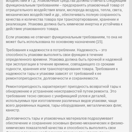
воздействий и т.д. Упаковочные средства должны отвечать следующим
функциональным требованиям – предохранять упаковочный товар от
отрицательного воздействия влаги, кислорода воздуха, тепла, света,
механических воздействий и др., обеспечивать полную сохранность
качества и количества товара при транспортировании, хранении и
реализации. Упаковка должна быть химически инертна и устойчива к
действию упакованного товара.
Если упаковка не отвечает функциональным требованиям, то она не
может быть использована по основному назначению [15].
Требования к надежности в потреблении. Надежность – это
способность упаковки выполнять свои функции в течение
определенного времени. Упаковка должна быть прочной и надежной
при эксплуатации в течение времени, совпадающего со сроками
годности, хранения или транспортирования товара. Требования к
надежности тары и упаковки зависят от требований к ее
ремонтопригодности, долговечности и сохраняемости.
Ремонтопригодность характеризует пригодность возвратной тары к
обнаружению и устранению неисправностей путем ремонта. Это
требование тесно связано с унификацией узлов и деталей,
используемых при изготовлении различных видов упаковки, чаще
всего деревянных ящиков, тары-оборудования, металлических фляг,
канистр.
Долговечность тары и упаковочных материалов подразумевает
обеспечение и сохранение основных физико-механических и физико-
химических показателей качества и способность выполнять свои