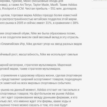
пировка, туризм), Mavic (бесшовные обода для
вка), а также Arc'Teryx, Taylor Made, Maxfli. Также Adidas
, Rockport и CCM. Чистая прибыль – 551 млн. долларов.
в целом, торговая марка Adidas гораздо более известней
но распространённостью китайских подделок этой марки.
го рынка в 2005 и сейчас имеет 31%, в сравнении с 38%
ии спортивной обуви, Nike же была образована позже,
 и ее создатели внесли свой весомый вклад в эту отрасль.
 Олимпийских Игр, Nike делает упор на звезд разных видов
ойчивый рост, масштабность, Nike же использует смелые
варной категории, стратегия мультимарок. Марочная
рговой марки, также стратегия мультимарок.
 стремление к здоровому образу жизни, сделав спортивную
дь представляет широкий ассортимент товаров, подходящих
тся заметной на всех мировых спортивных событиях.
рынка на данный момент, Adidas отстает не так сильно и
 спортивных товаров. На футбольном же рынке Adidas
х лет идет соревнование между данными фирмами, и кто
олько лет, что именно ждет эти фирмы, какие ходы и
ршенно точно можно сказать о том, что они будут