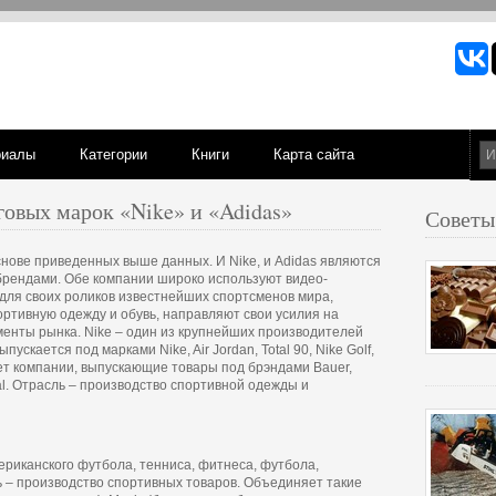
риалы
Категории
Книги
Карта сайта
овых марок «Nike» и «Adidas»
Советы
нове приведенных выше данных. И Nike, и Adidas являются
рендами. Обе компании широко используют видео-
 для своих роликов известнейших спортсменов мира,
ортивную одежду и обувь, направляют свои усилия на
менты рынка. Nike – один из крупнейших производителей
ускается под марками Nike, Air Jordan, Total 90, Nike Golf,
рует компании, выпускающие товары под брэндами Bauer,
onal. Отрасль – производство спортивной одежды и
мериканского футбола, тенниса, фитнеса, футбола,
ь – производство спортивных товаров. Объединяет такие