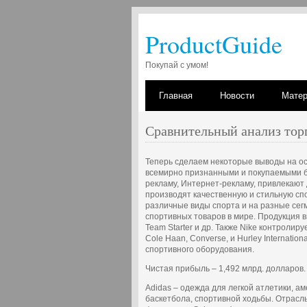
ProductGuide
Покупай с умом!
Главная
Новости
Мате
Сравнительный анализ торг
Теперь сделаем некоторые выводы на ос
всемирно признанными и покупаемыми б
рекламу, Интернет-рекламу, привлекают
производят качественную и стильную сп
различные виды спорта и на разные сег
спортивных товаров в мире. Продукция вып
Team Starter и др. Также Nike контроли
Cole Haan, Converse, и Hurley Internati
спортивного оборудования.
Чистая прибыль – 1,492 млрд. долларов.
Adidas – одежда для легкой атлетики, а
баскетбола, спортивной ходьбы. Отрасл