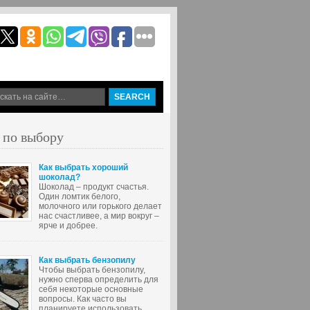
 по выбору
Как выбрать хороший
шоколад?
Шоколад – продукт счастья.
Один ломтик белого,
молочного или горького делает
нас счастливее, а мир вокруг –
ярче и добрее.
Как выбрать бензопилу
Чтобы выбрать бензопилу,
нужно сперва определить для
себя некоторые основные
вопросы. Как часто вы
планируете использовать