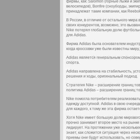
фирмы, как: Salomon (горные лыжи и эки
велосипедов), Bonfire (сноуборды, экипиро
принадлежат такие компании, как Reebok
В России, в отличие от остального мира 
своих конкурентов, возможно, это вызва
Nike потерял глобальную долю футбольно
для Adidas.
Фирма Adidas была основателем индустр
когда кроссовки уже были известны миру,
Adidas является генеральным спонсором
спорта.
Adidas направлена на стабильность, уст
решения и ходы, оригинальный подход.
Стратегия Nike – расширение границ то
политика Adidas – расширение границ то
Nike помогла потребителям реализовать
одежду доступной. Adidas в свою очере
для каждого, к тому же эта фирма остае
Хотя Nike имеет большую долю мирового 
прочно занимает второе место на рынке
лидирует. На протяжении уже нескольки
знает, как сложится ситуация через неск
приемы они будут использовать, но сове