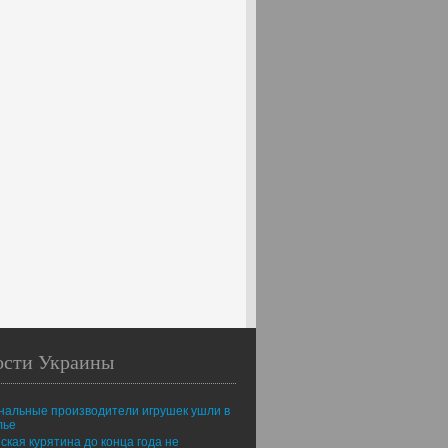
ости Украины
нальные производители игрушек ушли в
лье
ская курятина до конца года не