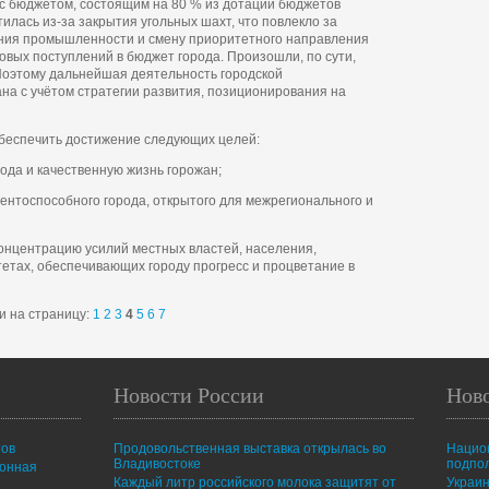
с бюджетом, состоящим на 80 % из дотаций бюджетов
илась из-за закрытия угольных шахт, что повлекло за
ения промышленности и смену приоритетного направления
овых поступлений в бюджет города. Произошли, по сути,
Поэтому дальнейшая деятельность городской
а с учётом стратегии развития, позиционирования на
обеспечить достижение следующих целей:
ода и качественную жизнь горожан;
ентоспособного города, открытого для межрегионального и
концентрацию усилий местных властей, населения,
тах, обеспечивающих городу прогресс и процветание в
и на страницу:
1
2
3
4
5
6
7
Новости России
Нов
тов
Продовольственная выставка открылась во
Нацио
Владивостоке
подпо
ионная
Каждый литр российского молока защитят от
Украин