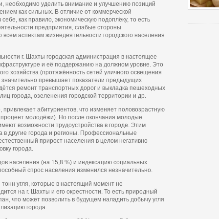
и, необходимо уделить внимание и улучшению позиций
ением как сильных. В отличие от коммерческой
 себе, как правило, экономическую подоплёку, то есть
еятельности предприятия, слабые стороны
 всем аспектам жизнедеятельности городского населения
ьности г. Шахты городская администрация в настоящее
фраструктуре и её поддержанию на должном уровне. Это
го хозяйства (протяжённость сетей уличного освещения
что значительно превышает показатели предыдущих
едётся ремонт транспортных дорог и выкладка пешеходных
улиц города, озеленения городской территории и др.
, привлекает абитуриентов, что изменяет половозрастную
т процент молодёжи). Но после окончания молодые
имеют возможности трудоустройства в городе. Этим
а в другие города и регионы. Профессиональные
естественный прирост населения в целом негативно
вку города.
ов населения (на 15,8 %) и индексацию социальных
способный спрос населения изменился незначительно.
 тонн угля, которые в настоящий момент не
тся на г. Шахты и его окрестности. То есть природный
пан, что может позволить в будущем наладить добычу угля
ализацию города.