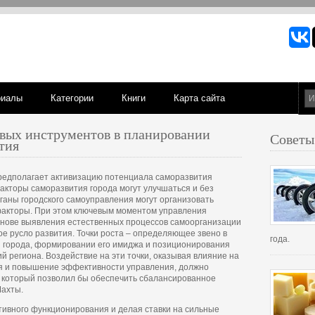
риалы
Категории
Книги
Карта сайта
вых инструментов в планировании
Советы
тия
предполагает активизацию потенциала саморазвития
акторы саморазвития города могут улучшаться и без
рганы городского самоуправления могут организовать
факторы. При этом ключевым моментом управления
снове выявления естественных процессов самоорганизации
ое русло развития. Точки роста – определяющее звено в
года.
я города, формировании его имиджа и позиционирования
 региона. Воздействие на эти точки, оказывая влияние на
я и повышение эффективности управления, должно
у, который позволил бы обеспечить сбалансированное
Шахты.
тивного функционирования и делая ставки на сильные