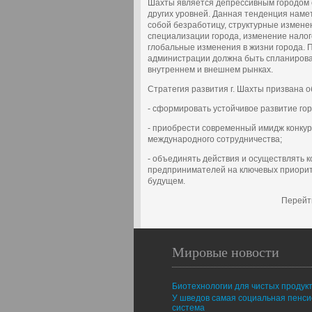
Шахты является депрессивным городом 
других уровней. Данная тенденция намет
собой безработицу, структурные измен
специализации города, изменение налог
глобальные изменения в жизни города. 
администрации должна быть спланирован
внутреннем и внешнем рынках.
Стратегия развития г. Шахты призвана 
- сформировать устойчивое развитие гор
- приобрести современный имидж конкур
международного сотрудничества;
- объединять действия и осуществлять 
предпринимателей на ключевых приорите
будущем.
Перейт
Мировые новости
Биотехнологии для чистых продук
У шведов самая социальная пенс
система