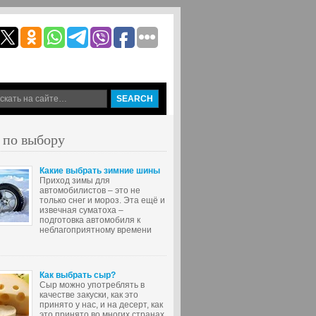
 по выбору
Какие выбрать зимние шины
Приход зимы для
автомобилистов – это не
только снег и мороз. Эта ещё и
извечная суматоха –
подготовка автомобиля к
неблагоприятному времени
Как выбрать сыр?
Сыр можно употреблять в
качестве закуски, как это
принято у нас, и на десерт, как
это принято во многих странах