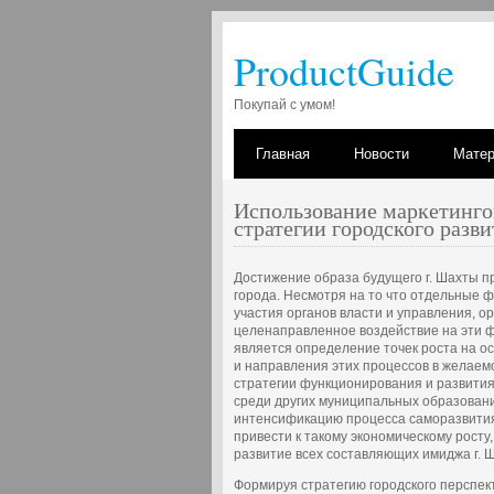
ProductGuide
Покупай с умом!
Главная
Новости
Мате
Использование маркетинго
стратегии городского разви
Достижение образа будущего г. Шахты 
города. Несмотря на то что отдельные ф
участия органов власти и управления, о
целенаправленное воздействие на эти 
является определение точек роста на о
и направления этих процессов в желаем
стратегии функционирования и развити
среди других муниципальных образований
интенсификацию процесса саморазвити
привести к такому экономическому рост
развитие всех составляющих имиджа г. 
Формируя стратегию городского перспек