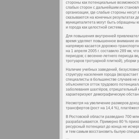
стороны как потенциальные возможност
слабых сторон с дальнейшим их становл
организации, где слабые стороны несут в
сказываются на конечных результатах д
муниципалитета могут быть обращены ко
и города как целостной системы.
Для повышения внутренней привлекател
время уделяет повышенное внимание ин
напрямую касается дорожно-транспортно
на 1 апреля 2005 г. составило 289 км, 
периодов; с весенне-летнего периода в
тротуаров тротуарной плиткой), уборки 
Наличие учебных заведений, безусловно
структуру населения города (возрастае
специалисты в большинстве случаев не 
объясняется отток трудового потенциал
заболевания шахтёров, отрицательный 
характеризуют демографическую обстано
Несмотря на увеличение размеров доход
трансфертов (рост на 14,4 %), платёже
В Ростовской области разведано 700 млн
разрабатываются. Примерно 80 % приходи
ресурсный потенциал до конца не исчер
и тем самым восстановить былую специ