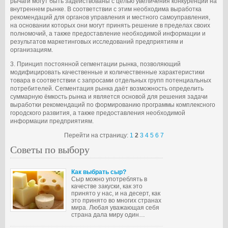
рычаги могут быть задействованы с целью увеличения конкуренции на
внутреннем рынке. В соответствии с этим необходима выработка
рекомендаций для органов управления и местного самоуправления,
на основании которых они могут принять решение в пределах своих
полномочий, а также предоставление необходимой информации и
результатов маркетинговых исследований предприятиям и
организациям.
3. Принцип постоянной сегментации рынка, позволяющий
модифицировать качественные и количественные характеристики
товара в соответствии с запросами отдельных групп потенциальных
потребителей. Сегментация рынка даёт возможность определить
суммарную ёмкость рынка и является основой для решения задачи
выработки рекомендаций по формированию программы комплексного
городского развития, а также предоставления необходимой
информации предприятиям.
Перейти на страницу:
1
2
3
4
5
6
7
Советы по выбору
Как выбрать сыр?
Сыр можно употреблять в
качестве закуски, как это
принято у нас, и на десерт, как
это принято во многих странах
мира. Любая уважающая себя
страна дала миру один…