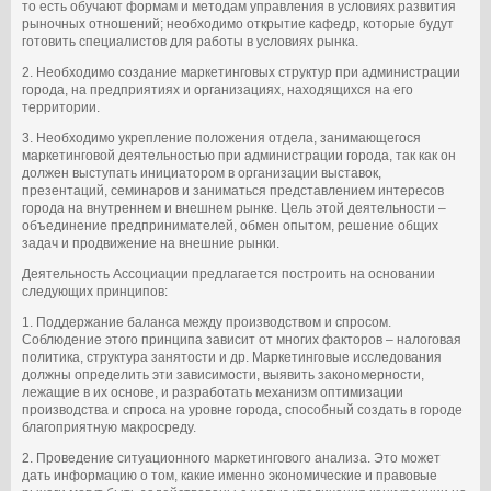
то есть обучают формам и методам управления в условиях развития
рыночных отношений; необходимо открытие кафедр, которые будут
готовить специалистов для работы в условиях рынка.
2. Необходимо создание маркетинговых структур при администрации
города, на предприятиях и организациях, находящихся на его
территории.
3. Необходимо укрепление положения отдела, занимающегося
маркетинговой деятельностью при администрации города, так как он
должен выступать инициатором в организации выставок,
презентаций, семинаров и заниматься представлением интересов
города на внутреннем и внешнем рынке. Цель этой деятельности –
объединение предпринимателей, обмен опытом, решение общих
задач и продвижение на внешние рынки.
Деятельность Ассоциации предлагается построить на основании
следующих принципов:
1. Поддержание баланса между производством и спросом.
Соблюдение этого принципа зависит от многих факторов – налоговая
политика, структура занятости и др. Маркетинговые исследования
должны определить эти зависимости, выявить закономерности,
лежащие в их основе, и разработать механизм оптимизации
производства и спроса на уровне города, способный создать в городе
благоприятную макросреду.
2. Проведение ситуационного маркетингового анализа. Это может
дать информацию о том, какие именно экономические и правовые